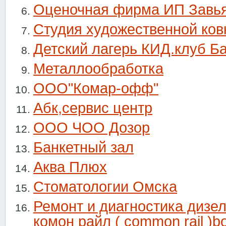
Оценочная фирма ИП Завья
Студия художественной ков
Детский лагерь КИД.клуб Б
Металлообработка
ООО"Комар-офф"
Абк,сервис центр
ООО ЧОО Дозор
Банкетный зал
Аква Плюх
Стоматологии Омска
Ремонт и диагностика дизе
комон райл ( common rail )bo